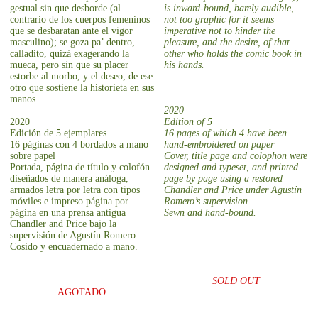
gestual sin que desborde (al
is inward-bound, barely audible,
contrario de los cuerpos femeninos
not too graphic for it seems
que se desbaratan ante el vigor
imperative not to hinder the
masculino); se goza pa’ dentro,
pleasure, and the desire, of that
calladito, quizá exagerando la
other who holds the comic book in
mueca, pero sin que su placer
his hands.
estorbe al morbo, y el deseo, de ese
otro que sostiene la historieta en sus
manos.
2020
2020
Edition of 5
Edición de 5 ejemplares
16 pages of which 4 have been
16 páginas con 4 bordados a mano
hand-embroidered on paper
sobre papel
Cover, title page and colophon were
Portada, página de título y colofón
designed and typeset, and printed
diseñados de manera análoga,
page by page using a restored
armados letra por letra con tipos
Chandler and Price under Agustín
móviles e impreso página por
Romero’s supervision.
página en una prensa antigua
Sewn and hand-bound.
Chandler and Price bajo la
supervisión de Agustín Romero.
Cosido y encuadernado a mano.
SOLD OUT
AGOTADO