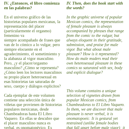
IV. ¿Entonces, el libro comienza
IV. Then, does the book start with
en las palabras?
the words?
En el universo gráfico de las
In the graphic universe of popular
historietas populares mexicanas, la
Mexican comics, the representation
representación del placer
of female pleasure is always
(particularmente el orgasmo)
accompanied by phrases that range
femenino va
from the comic to the vulgar, but
siempre acompañado de frases que
always eloquent in their gratitude,
van de lo cómico a lo vulgar, pero
submission, and praise for male
siempre elocuente en el
vigor. But what about male
agradecimiento, el sometimiento y
pleasure? How is it represented?
la alabanza al vigor masculino.
How do male readers read their
Pero, ¿y el placer/orgasmo
own heterosexual pleasure in these
masculino? ¿Cómo se representa?
comics so saturated with sex, body
¿Cómo leen los lectores masculinos
and explicit dialogue?
su propio placer heterosexual en
esas historietas tan saturadas de
sexo, cuerpo y diálogos explicítos?
This volume contains a unique
Cada ejemplar de este volumen
selection of vignettes drawn from
contiene una selección única de
popular Mexican comics, from
viñetas que provienen de historietas
Chambeadoras to El Libro Vaquero.
populares mexicanas, desde
In them, we are discover that male
Chambeadoras hasta El Libro
pleasure is never verbal, it is
Vaquero. En ellas se descubre que
onomatopoeic. It is gestural yet
el placer masculino nunca es
restrained (unlike female bodies
verbal, es onomatopéyico. Es
that fall apart before male vigor); it